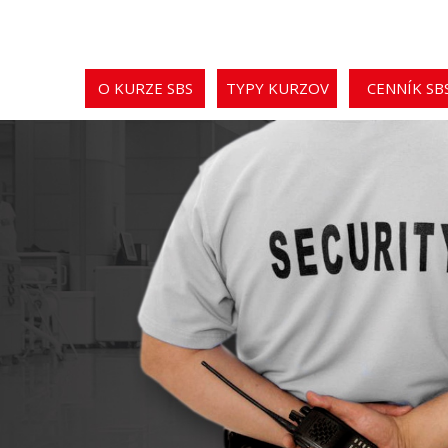
O KURZE SBS
TYPY KURZOV
CENNÍK SB