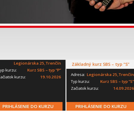
Legionárska 25,Trenčín
Základný kurz SBS – typ “S”
yp kurzu:
Kurz SBS – typ “P”
Adresa:
Legionárska 25,Trenčín
ačiatok kurzu:
19.10.2026
Typ kurzu:
Kurz SBS – typ “S”
Začiatok kurzu:
14.09.2026
PRIHLÁSENIE DO KURZU
PRIHLÁSENIE DO KURZU