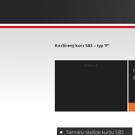
Rozšírený kurz SBS – typ “P”
Adresa:
T
Z
Termíny skúšok kurzu SBS