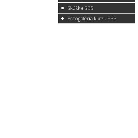
Skúška SBS
Fotogaléria kurzu SBS