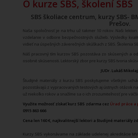
O kurze SBS, školení SBS
SBS školiace centrum, kurzy SBS- B
Prešov.
Naša spoločnosť je na trhu už takmer 10 rokov. Naši lektor
vzdelanie v odbore bezpečnostných služieb. Výsledky kvalit
vidieť na úspešných záverečných skúškach z SBS. Školenia SBS
Náš pracovný tím kurzov SBS pozostáva zo skúsených a odb
osobné skúsenosti. Lektorský zbor pre kurzy SBS tvoria skúse
JUDr. Lukáš Mikolaj
Študijné materiály z kurzu SBS poskytujeme všetkým uch
pozostávajú z vypracovaných testových aj ústnych otázok n
už niekoľko rokov a snažíme sa o ich zrozumiteľnosť pre väčš
Využite možnosť získať kurz SBS zdarma cez
Úrad práce a p
0915 863 666
Cena len 160 €, najkvalitnejší lektori a študijné materiály z
Kurzy SBS vykonávame na základe udelenej akreditácie MVS