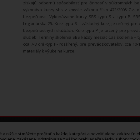
získajú odbornú spôsobilosť pre činnosť v súkromných be
vykonáva kurzy sbs v zmysle zákona číslo 473/2005 Z.z. o
bezpečnosti. Vykonávame kurzy SBS typu S a typu P. SBS 
Legionárska 25. Kurz typu S – základný kurz, je určený pre
bezpečnostných službách. Kurz typu P je určený pre prev
služieb. Termíny školenia SBS každý mesiac Čas školenia – t
cca 7-8 dní -typ P- rozšírený, pre prevádzkovateľov, cca 10
materiály k výuke na kurze.
a nižšie si môžete prečítať o každej kategórii a povoliť alebo zakázať nie
 povolené, zakázané, odstránia sa z vášho prehliadača všetky súbory cook