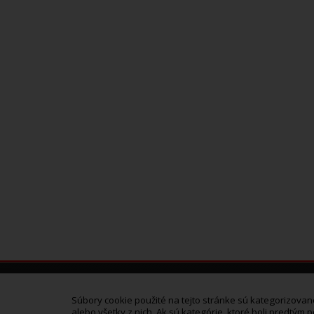
Kontaktujte nás
Súbory cookie použité na tejto stránke sú kategorizované 
BM WORK AGENCY
alebo všetky z nich. Ak sú kategórie, ktoré boli predtým