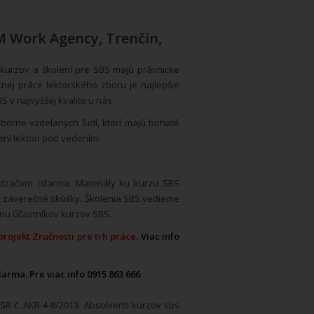
M Work Agency, Trenčín,
i kurzov a školení pre SBS majú právnicke
nej práce lektorského zboru je najlepšie
 v najvyššej kvalite u nás.
orne vzdelaných ľudí, ktorí majú bohaté
ní lektori pod vedením:
.
ádzačom zdarma. Materiály ku kurzu SBS
a záverečné skúšky. Školenia SBS vedieme
inu účastníkov kurzov SBS.
rojekt Zručnosti pre trh práce
. Viac info
darma. Pre viac info 0915 863 666
R č. AKR-4-8/2013. Absolventi kurzov sbs