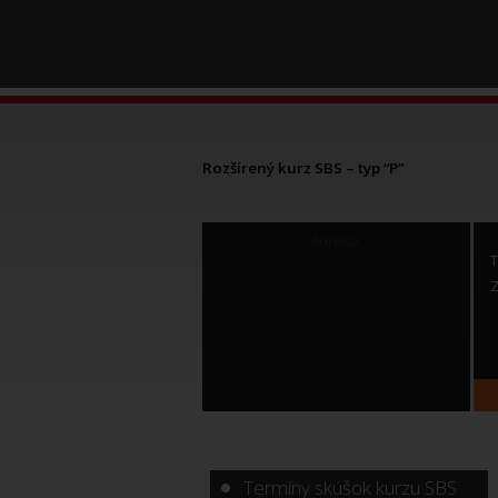
Rozšírený kurz SBS – typ “P”
Adresa:
T
Z
Termíny skúšok kurzu SBS