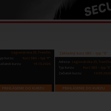
Legionárska 25,Trenčín
Základný kurz SBS – typ “S”
yp kurzu:
Kurz SBS – typ “P”
Adresa:
Legionárska 25,Trenčín
ačiatok kurzu:
19.10.2026
Typ kurzu:
Kurz SBS – typ “S”
Začiatok kurzu:
14.09.2026
PRIHLÁSENIE DO KURZU
PRIHLÁSENIE DO KURZU