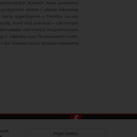
zpečnostných službách. Naša spoločnosť
 poskytovaní služieb v oblasti súkromnej
kurzy organizujeme v Trenčíne na ulici
 osoby, ktoré chcú pracovať v súkromných
ádzkovateľov súkromných bezpečnostných
yp S- základný kurz 78 vyučovacích hodín,
-11 dní Účastníci kurzu dostanú kompletné
ktoré
Prijať všetko
ie