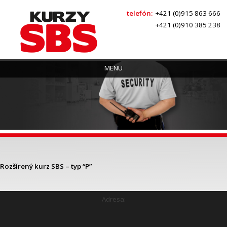
telefón:
+421 (0)915 863 666
+421 (0)910 385 238
Skočiť na hlavný obsah
MENU
Rozšírený kurz SBS – typ “P”
Adresa: