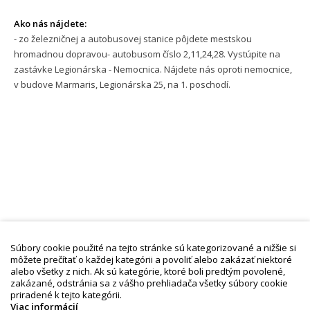
Ako nás nájdete:
- zo železničnej a autobusovej stanice pôjdete mestskou
hromadnou dopravou- autobusom číslo 2,11,24,28. Vystúpite na
zastávke Legionárska - Nemocnica. Nájdete nás oproti nemocnice,
v budove Marmaris, Legionárska 25, na 1. poschodí.
Súbory cookie použité na tejto stránke sú kategorizované a nižšie si
môžete prečítať o každej kategórii a povoliť alebo zakázať niektoré
alebo všetky z nich. Ak sú kategórie, ktoré boli predtým povolené,
zakázané, odstránia sa z vášho prehliadača všetky súbory cookie
Kontaktujte nás
priradené k tejto kategórii.
Viac informácií